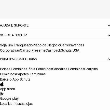
Cor: Preto
Referência:
S2228800070003
DEVOLUÇÃO DO PRODUTO
AJUDA E SUPORTE
SOBRE A SCHUTZ
Seja um Franqueado
Plano de Negócio
Carreira
Vendas
Corporativas
Cartão Presente
Cashback
Schutz USA
PRINCIPAIS CATEGORIAS
Bolsas Femininas
Tênis Femininos
Sandálias Femininas
Scarpins
Femininos
Papetes Femininas
Baixe o App Schutz
App store
Google play
Localize nossas lojas