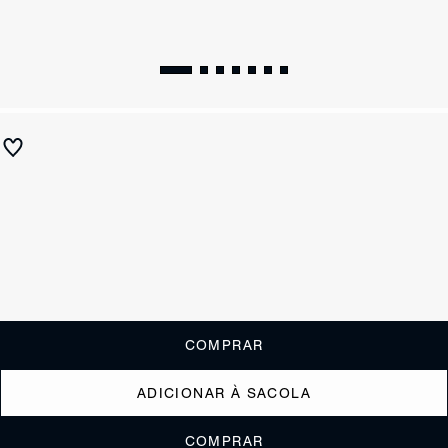
Sandália Papete Tiras Preto
R$ 590
R$ 295
ou
2x de R$147,50
sem juros
Receba até
R$ 29,50
de cashback
Cor:
Preto
Tamanho:
Guia de tamanho
33
34
35
36
37
38
39
40
COMPRAR
ADICIONAR À SACOLA
COMPRAR