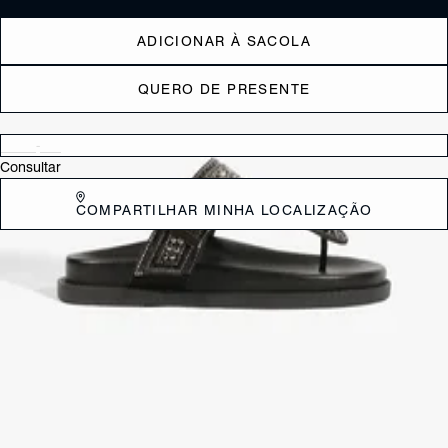
ADICIONAR À SACOLA
QUERO DE PRESENTE
Verificar disponibilidade nas lojas próximas a você
Consultar
COMPARTILHAR MINHA LOCALIZAÇÃO
DESCRIÇÃO
Moderna e cheia de personalidade, esta sandália rasteira aposta em
tiras com aplicações, que elevam o visual com um toque sofisticado. O
design confortável e fácil de usar torna o modelo ideal para o dia a
dia, enquanto o shape atual garante versatilidade para diferentes
produções. Perfeita para looks casuais com atitude. Aposte!
CARACTERÍSTICAS