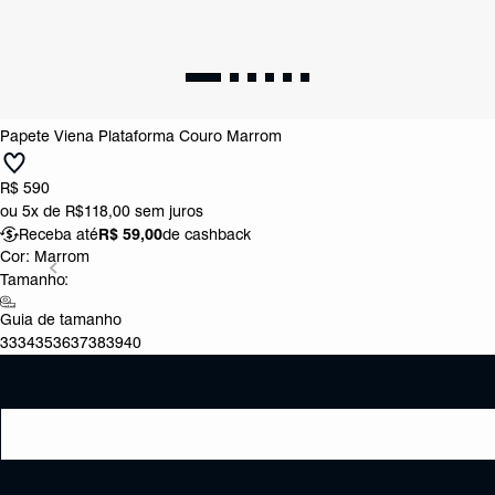
Papete Viena Plataforma Couro Marrom
R$ 590
ou
5x de R$118,00
sem juros
Receba até
R$ 59,00
de cashback
Cor:
Marrom
Tamanho:
Guia de tamanho
33
34
35
36
37
38
39
40