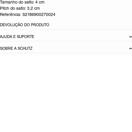
Tamanho do salto:
4 cm
Pitch do salto:
3,2
cm
Referência:
S2186900270024
DEVOLUÇÃO DO PRODUTO
AJUDA E SUPORTE
SOBRE A SCHUTZ
Seja um Franqueado
Plano de Negócio
Carreira
Vendas
Corporativas
Cartão Presente
Cashback
Schutz USA
PRINCIPAIS CATEGORIAS
Produto adicionado!
Bolsas Femininas
Tênis Femininos
Sandálias Femininas
Scarpins
Femininos
Papetes Femininas
Baixe o App Schutz
App store
Google play
Localize nossas lojas