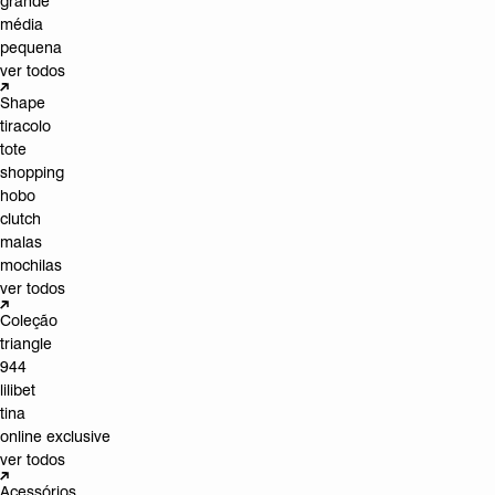
grande
média
pequena
ver todos
Shape
tiracolo
tote
shopping
hobo
clutch
malas
mochilas
ver todos
Coleção
triangle
944
lilibet
tina
online exclusive
ver todos
Acessórios