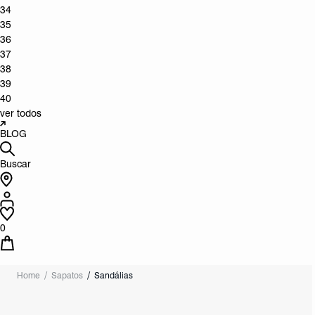
34
35
36
37
38
39
40
ver todos
BLOG
Buscar
0
Home
Sapatos
Sandálias