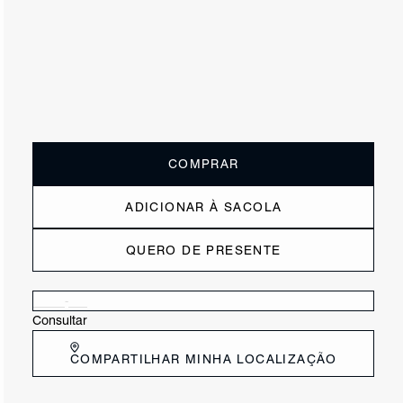
R$ 850
ou
6x de R$141,67
sem juros
Receba até
R$ 85,00
de cashback
Cor:
Marrom
Tamanho:
Guia de tamanho
33
34
35
36
37
38
39
40
COMPRAR
ADICIONAR À SACOLA
QUERO DE PRESENTE
Verificar disponibilidade nas lojas próximas a você
Consultar
COMPARTILHAR MINHA LOCALIZAÇÃO
DESCRIÇÃO