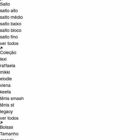
Salto
salto alto
salto médio
salto baixo
salto bloco
salto fino
ver todos
Coleção
lexi
raffaela
mikki
elodie
viena
keefa
tênis smash
tênis st
legacy
ver todos
Bolsas
Tamanho