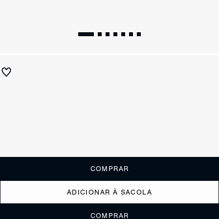
Sandália Rasteira Bico Folha Verniz Rosa
R$ 290
R$ 115
ou
1x de R$115,00
sem juros
Receba até
R$ 11,50
de cashback
Cor:
Rosa
Tamanho:
Guia de tamanho
33
34
35
36
37
38
39
40
COMPRAR
ADICIONAR À SACOLA
COMPRAR