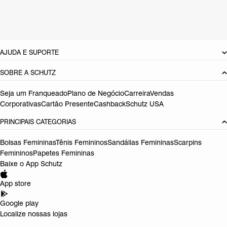
Tamanho do salto:
1.4 cm
Referência:
S2057100190018
DEVOLUÇÃO DO PRODUTO
AJUDA E SUPORTE
SOBRE A SCHUTZ
Seja um Franqueado
Plano de Negócio
Carreira
Vendas
Corporativas
Cartão Presente
Cashback
Schutz USA
PRINCIPAIS CATEGORIAS
Bolsas Femininas
Tênis Femininos
Sandálias Femininas
Scarpins
Femininos
Papetes Femininas
Baixe o App Schutz
App store
Google play
Localize nossas lojas