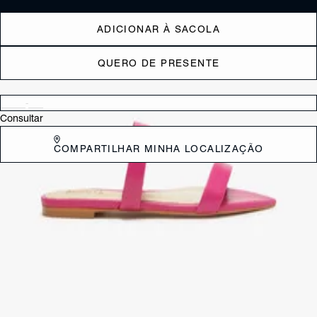
ADICIONAR À SACOLA
QUERO DE PRESENTE
Verificar disponibilidade nas lojas próximas a você
Consultar
COMPARTILHAR MINHA LOCALIZAÇÃO
DESCRIÇÃO
Vibrante e trendy, essa Sandália rasteira recebe um toque especial no
formato em bico fino. Trazendo duas tiras no cabedal, destaca-se em
um tom rosa, elevando o visual com estilo e conforto. Be cool, aposte!
CARACTERÍSTICAS
Material: Verniz
Cor: Rosa