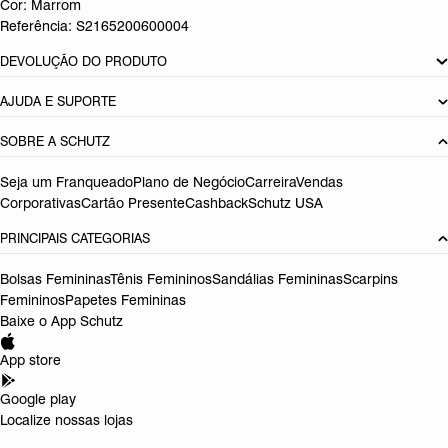
Cor: Marrom
Referência:
S2165200600004
DEVOLUÇÃO DO PRODUTO
AJUDA E SUPORTE
SOBRE A SCHUTZ
Seja um Franqueado
Plano de Negócio
Carreira
Vendas
Corporativas
Cartão Presente
Cashback
Schutz USA
PRINCIPAIS CATEGORIAS
Bolsas Femininas
Tênis Femininos
Sandálias Femininas
Scarpins
Femininos
Papetes Femininas
Baixe o App Schutz
App store
Google play
Localize nossas lojas