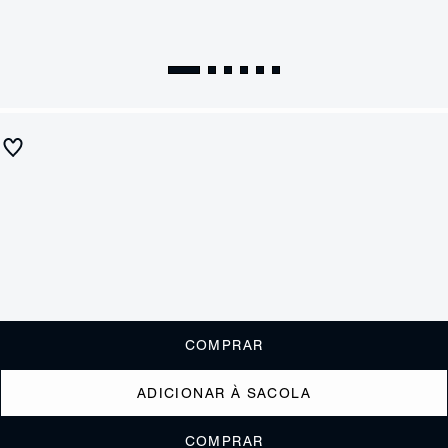
Sandália Rasteira Couro Preta
R$ 550
R$ 275
ou
2x de R$137,50
sem juros
Receba até
R$ 27,50
de cashback
Cor:
Preto
Tamanho:
Guia de tamanho
33
34
35
36
37
38
39
40
COMPRAR
ADICIONAR À SACOLA
COMPRAR