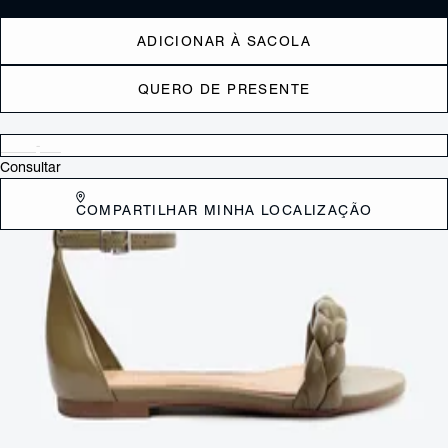
ADICIONAR À SACOLA
QUERO DE PRESENTE
Verificar disponibilidade nas lojas próximas a você
Consultar
COMPARTILHAR MINHA LOCALIZAÇÃO
DESCRIÇÃO
Com um design simples, chic e surpreendente, essa confortável
sandália rasteira preta é a escolha perfeita para um visual
descontraído e cheio de estilo. Com fechamento prático em fivela,
esta sandália proporciona ajuste personalizado aos seus pés,
garantindo conforto durante todo o dia. Adicione um toque de cor e
elegância ao seu guarda-roupa com este calçado versátil e moderno.
CARACTERÍSTICAS