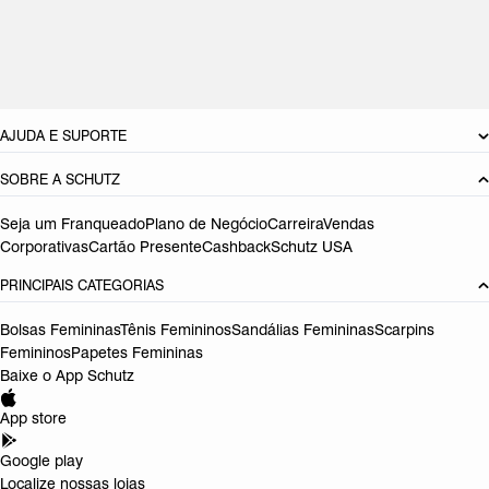
Material: Couro
Cor: Vermelho
Referência:
S2000104770024
DEVOLUÇÃO DO PRODUTO
AJUDA E SUPORTE
SOBRE A SCHUTZ
Seja um Franqueado
Plano de Negócio
Carreira
Vendas
Corporativas
Cartão Presente
Cashback
Schutz USA
PRINCIPAIS CATEGORIAS
Bolsas Femininas
Tênis Femininos
Sandálias Femininas
Scarpins
Femininos
Papetes Femininas
Baixe o App Schutz
App store
Google play
Localize nossas lojas