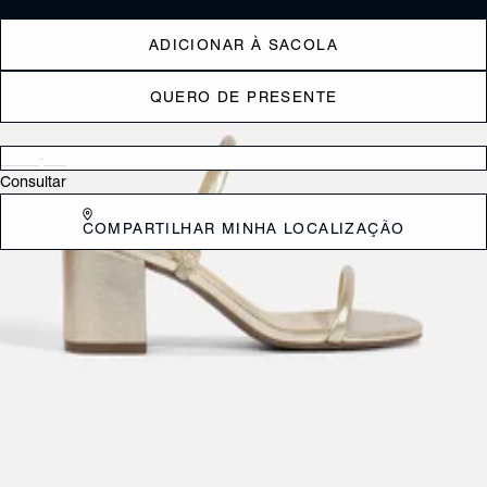
ADICIONAR À SACOLA
QUERO DE PRESENTE
Verificar disponibilidade nas lojas próximas a você
Consultar
COMPARTILHAR MINHA LOCALIZAÇÃO
DESCRIÇÃO
Elegante e atemporal, esse tamanco vermelho é a escolha perfeita
para quem busca um calçado versátil e confortável. Com duas tiras
finas e um salto bloco baixo, ele adiciona um toque de sofisticação a
qualquer look. *Este modelo possui calce pequeno. Indicamos a
compra de um número maior do que o habitual.
CARACTERÍSTICAS