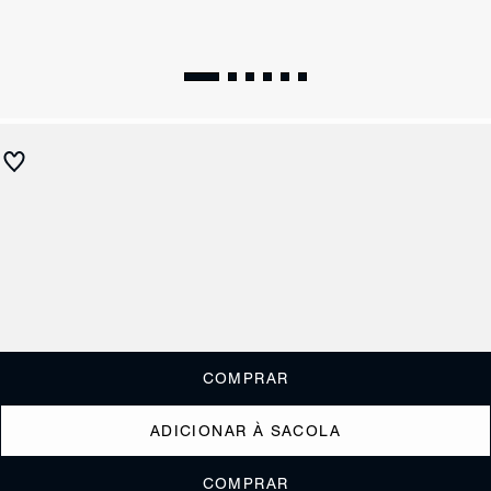
Tamanco Block Heel Straps Couro Vermelha
R$ 450
R$ 180
ou
1x de R$180,00
sem juros
Receba até
R$ 18,00
de cashback
Cor:
Vermelho
Tamanho:
Guia de tamanho
33
34
35
36
37
38
39
40
COMPRAR
ADICIONAR À SACOLA
COMPRAR