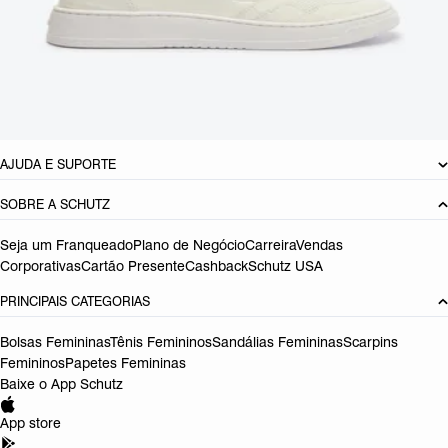
Material: Multimaterial
Cor: Branco
Tamanho do salto:
3.8 cm
Referência:
S2172500190002
DEVOLUÇÃO DO PRODUTO
AJUDA E SUPORTE
SOBRE A SCHUTZ
Seja um Franqueado
Plano de Negócio
Carreira
Vendas
Corporativas
Cartão Presente
Cashback
Schutz USA
PRINCIPAIS CATEGORIAS
Bolsas Femininas
Tênis Femininos
Sandálias Femininas
Scarpins
Femininos
Papetes Femininas
Baixe o App Schutz
App store