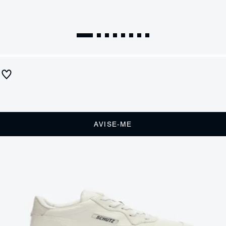
Tênis London Couro Branco
Produto indisponível
Receba até
R$ 32,50
de cashback
Cor:
Branco
AVISE-ME
DESCRIÇÃO
Este Tênis branco de couro é aquele item atemporal, versátil e estiloso
que faz a diferença nos seus looks! Com um design esportivo
clássico, ele é perfeito para usar com peças que vão do jeans a
vestidos e até alfaiataria. Must have!
CARACTERÍSTICAS