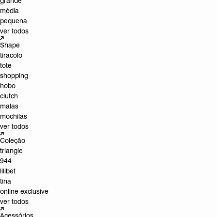
grande
média
pequena
ver todos
Shape
tiracolo
tote
shopping
hobo
clutch
malas
mochilas
ver todos
Coleção
triangle
944
lilibet
tina
online exclusive
ver todos
Acessórios