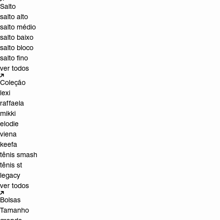
Salto
salto alto
salto médio
salto baixo
salto bloco
salto fino
ver todos
Coleção
lexi
raffaela
mikki
elodie
viena
keefa
tênis smash
tênis st
legacy
ver todos
Bolsas
Tamanho