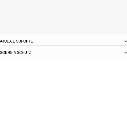
Material: Sintetico
Cor: Laranja
Tamanho do salto:
7.5 cm
Referência:
S2118900310001
DEVOLUÇÃO DO PRODUTO
AJUDA E SUPORTE
SOBRE A SCHUTZ
Seja um Franqueado
Plano de Negócio
Carreira
Vendas
Corporativas
Cartão Presente
Cashback
Schutz USA
PRINCIPAIS CATEGORIAS
Produto adicionado!
Bolsas Femininas
Tênis Femininos
Sandálias Femininas
Scarpins
Femininos
Papetes Femininas
Baixe o App Schutz
App store
Google play