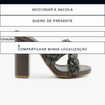
ADICIONAR À SACOLA
QUERO DE PRESENTE
Verificar disponibilidade nas lojas próximas a você
Consultar
COMPARTILHAR MINHA LOCALIZAÇÃO
DESCRIÇÃO
Moderna e confortável, essa Sandália mule com salto bloco alto
laranja e tiras trançadas é a opção ideal para harmonizar com calças
jeans, saias, vestidos e até mesmo peças de alfaiataria. Uma escolha
versátil que pode transitar perfeitamente do ambiente de trabalho
para produções mais casuais.
CARACTERÍSTICAS