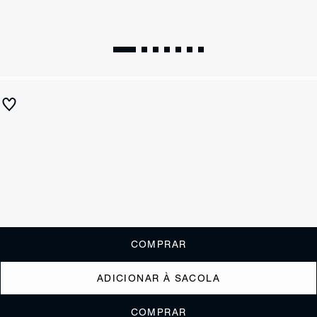
Tamanco Salto Bloco Alto Laranja
R$ 590
R$ 235
ou
2x de R$117,50
sem juros
Receba até
R$ 23,50
de cashback
Cor:
Laranja
Tamanho:
Guia de tamanho
33
34
35
36
37
38
39
40
COMPRAR
ADICIONAR À SACOLA
COMPRAR