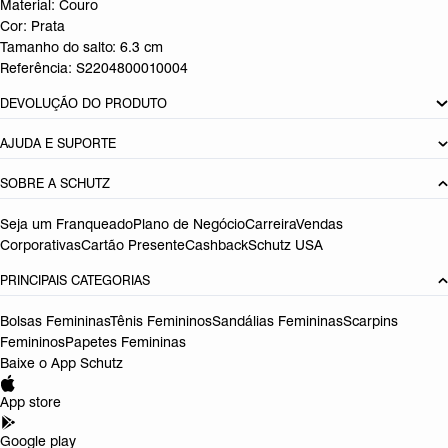
Material: Couro
Cor: Prata
Tamanho do salto:
6.3 cm
Referência:
S2204800010004
DEVOLUÇÃO DO PRODUTO
AJUDA E SUPORTE
SOBRE A SCHUTZ
Seja um Franqueado
Plano de Negócio
Carreira
Vendas
Corporativas
Cartão Presente
Cashback
Schutz USA
PRINCIPAIS CATEGORIAS
Bolsas Femininas
Tênis Femininos
Sandálias Femininas
Scarpins
Femininos
Papetes Femininas
Baixe o App Schutz
App store
Google play