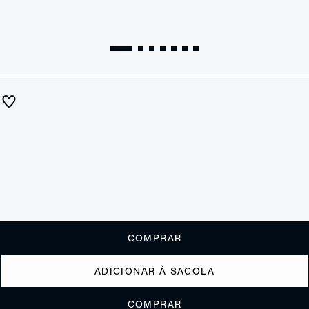
Tamanco Salto Bloco Mid Ully Prata
R$ 470
R$ 185
ou
1x de R$185,00
sem juros
Receba até
R$ 18,50
de cashback
Cor:
Prata
Tamanho:
Guia de tamanho
33
34
35
36
37
38
39
40
COMPRAR
ADICIONAR À SACOLA
COMPRAR