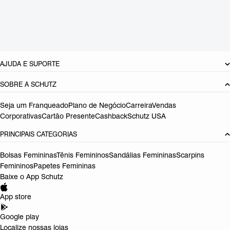
Cor: Prata
Tamanho do salto:
3.5 cm
Referência:
S2186200050004
DEVOLUÇÃO DO PRODUTO
AJUDA E SUPORTE
SOBRE A SCHUTZ
Seja um Franqueado
Plano de Negócio
Carreira
Vendas
Corporativas
Cartão Presente
Cashback
Schutz USA
PRINCIPAIS CATEGORIAS
Bolsas Femininas
Tênis Femininos
Sandálias Femininas
Scarpins
Femininos
Papetes Femininas
Baixe o App Schutz
App store
Google play
Localize nossas lojas