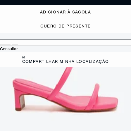
ADICIONAR À SACOLA
QUERO DE PRESENTE
Verificar disponibilidade nas lojas próximas a você
Consultar
COMPARTILHAR MINHA LOCALIZAÇÃO
DESCRIÇÃO
O charmoso salto mid surge em uma versão super moderna com o
salto barra. De design minimalista, mas cheia de estilo, essa sandália
prata traz a elegância das tiras duplas junto ao glamour do
acabamento metalizado. Confortável, é perfeita para looks dia e noite!
CARACTERÍSTICAS
Material: Sintetico