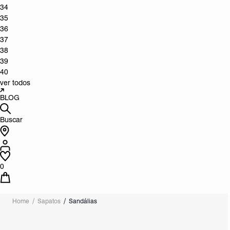
34
35
36
37
38
39
40
ver todos
BLOG
Buscar
0
Home
Sapatos
Sandálias