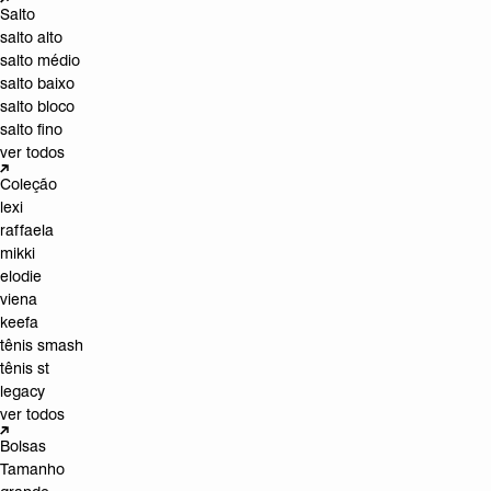
Salto
salto alto
salto médio
salto baixo
salto bloco
salto fino
ver todos
Coleção
lexi
raffaela
mikki
elodie
viena
keefa
tênis smash
tênis st
legacy
ver todos
Bolsas
Tamanho