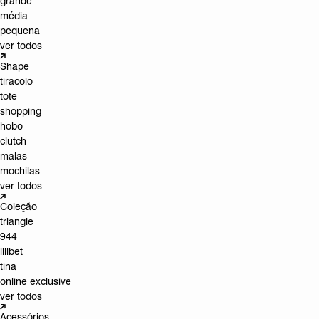
grande
média
pequena
ver todos
Shape
tiracolo
tote
shopping
hobo
clutch
malas
mochilas
ver todos
Coleção
triangle
944
lilibet
tina
online exclusive
ver todos
Acessórios