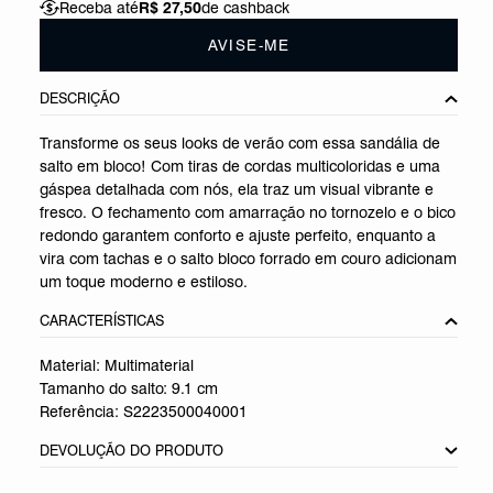
Receba até
R$ 27,50
de cashback
AVISE-ME
DESCRIÇÃO
Transforme os seus looks de verão com essa sandália de
salto em bloco! Com tiras de cordas multicoloridas e uma
gáspea detalhada com nós, ela traz um visual vibrante e
fresco. O fechamento com amarração no tornozelo e o bico
redondo garantem conforto e ajuste perfeito, enquanto a
vira com tachas e o salto bloco forrado em couro adicionam
um toque moderno e estiloso.
CARACTERÍSTICAS
Material: Multimaterial
Tamanho do salto:
9.1 cm
Referência:
S2223500040001
DEVOLUÇÃO DO PRODUTO