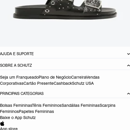
CARACTERÍSTICAS
Material: Couro
Cor: Preto
Tamanho do salto:
3 cm
Referência:
S2156400440001
DEVOLUÇÃO DO PRODUTO
AJUDA E SUPORTE
SOBRE A SCHUTZ
Seja um Franqueado
Plano de Negócio
Carreira
Vendas
Corporativas
Cartão Presente
Cashback
Schutz USA
PRINCIPAIS CATEGORIAS
Bolsas Femininas
Tênis Femininos
Sandálias Femininas
Scarpins
Femininos
Papetes Femininas
Baixe o App Schutz
App store