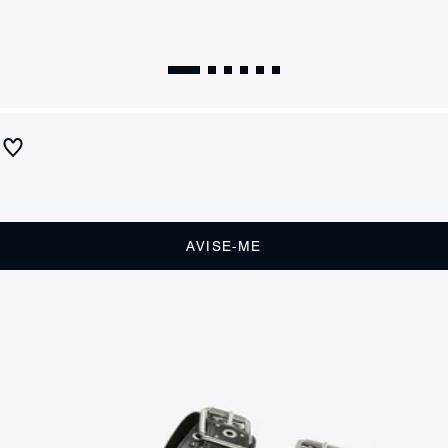
Sandália Papete Couro Tachas Preta
Produto indisponível
Receba até
R$ 39,50
de cashback
Cor:
Preto
AVISE-ME
DESCRIÇÃO
Estilosa e diferenciada, essa Sandalia papete feminina se destaca
pela atitude das tiras grossas de couro arrematadas pelas fivelas
metalizadas com aplica o de tachas. Trazendo uma atitude rocker
irresist vel, essa Sandalia preta de f cil calce combina estilo e conforto
como nenhuma outra.