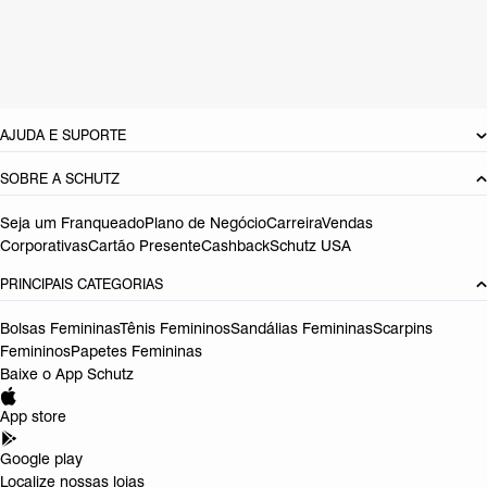
Cor: Prata
Tamanho do salto:
7.4 cm
Referência:
S0422906960015
DEVOLUÇÃO DO PRODUTO
AJUDA E SUPORTE
SOBRE A SCHUTZ
Seja um Franqueado
Plano de Negócio
Carreira
Vendas
Corporativas
Cartão Presente
Cashback
Schutz USA
PRINCIPAIS CATEGORIAS
Bolsas Femininas
Tênis Femininos
Sandálias Femininas
Scarpins
Femininos
Papetes Femininas
Baixe o App Schutz
App store
Google play
Localize nossas lojas