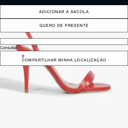
ADICIONAR À SACOLA
QUERO DE PRESENTE
Verificar disponibilidade nas lojas próximas a você
Consultar
COMPARTILHAR MINHA LOCALIZAÇÃO
DESCRIÇÃO
Aquele tipo de modelo que toda Schutz Girl precisa ter! A sandália
clássica aparece em uma nova proposta, com detalhamento de tiras
superfinas que envolvem os pés em um calce perfeito. Na cor prata, é
a aposta perfeita para looks glam.
CARACTERÍSTICAS
Material: Sintetico