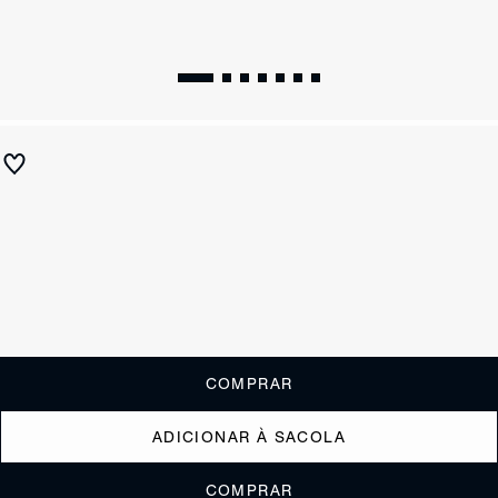
Sandália Altina Couro Prata
R$ 590
R$ 235
ou
2x de R$117,50
sem juros
Receba até
R$ 23,50
de cashback
Cor:
Prata
Tamanho:
Guia de tamanho
33
34
35
36
37
38
39
40
COMPRAR
ADICIONAR À SACOLA
COMPRAR