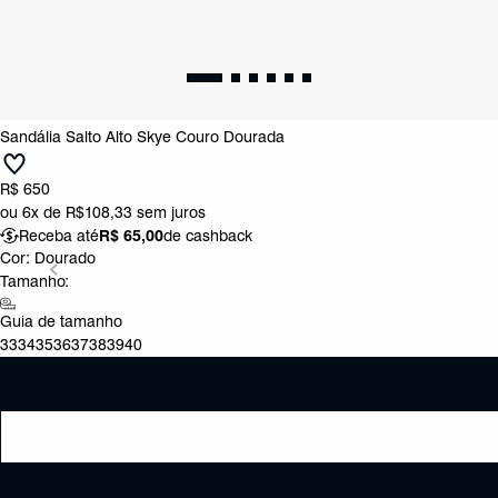
Sandália Salto Alto Skye Couro Dourada
R$ 650
ou
6x de R$108,33
sem juros
Receba até
R$ 65,00
de cashback
Cor:
Dourado
Tamanho:
Guia de tamanho
33
34
35
36
37
38
39
40