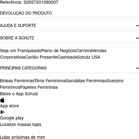
Referência:
S2057201390007
DEVOLUÇÃO DO PRODUTO
AJUDA E SUPORTE
SOBRE A SCHUTZ
Seja um Franqueado
Plano de Negócio
Carreira
Vendas
Corporativas
Cartão Presente
Cashback
Schutz USA
PRINCIPAIS CATEGORIAS
Bolsas Femininas
Tênis Femininos
Sandálias Femininas
Scarpins
Femininos
Papetes Femininas
Baixe o App Schutz
App store
Google play
Localize nossas lojas
Lojas próximas de mim