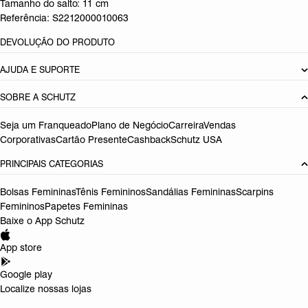
Tamanho do salto:
11 cm
Referência:
S2212000010063
DEVOLUÇÃO DO PRODUTO
AJUDA E SUPORTE
SOBRE A SCHUTZ
Seja um Franqueado
Plano de Negócio
Carreira
Vendas
Corporativas
Cartão Presente
Cashback
Schutz USA
PRINCIPAIS CATEGORIAS
Bolsas Femininas
Tênis Femininos
Sandálias Femininas
Scarpins
Femininos
Papetes Femininas
Baixe o App Schutz
App store
Google play
Localize nossas lojas