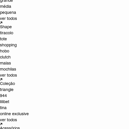
grande
média
pequena
ver todos
Shape
tiracolo
tote
shopping
hobo
clutch
malas
mochilas
ver todos
Coleção
triangle
944
lilibet
tina
online exclusive
ver todos
Acessórios