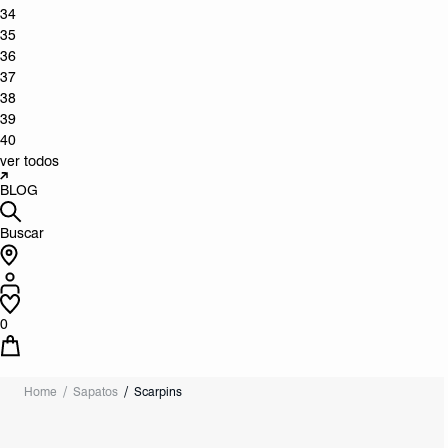
34
35
36
37
38
39
40
ver todos
BLOG
Buscar
0
Home
Sapatos
Scarpins