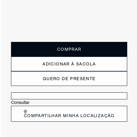
ou
6x de R$115,00
sem juros
Receba até
R$ 69,00
de cashback
Cor:
Preto
Tamanho:
Guia de tamanho
33
34
35
36
37
38
39
40
COMPRAR
ADICIONAR À SACOLA
QUERO DE PRESENTE
Verificar disponibilidade nas lojas próximas a você
Consultar
COMPARTILHAR MINHA LOCALIZAÇÃO
DESCRIÇÃO