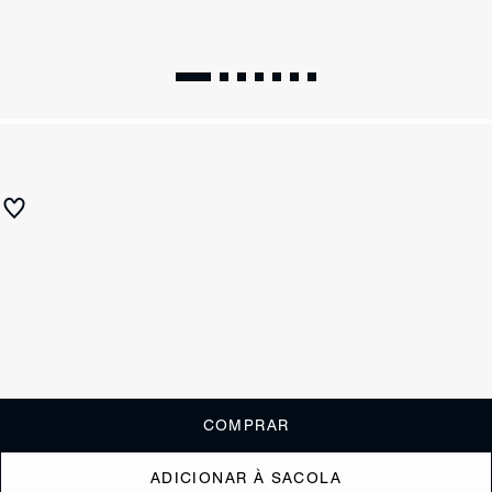
FRETE GRÁTIS NESTE ITEM
SUMMER 27
Scarpin Lexi Couro Preto
R$ 670
ou
6x de R$111,67
sem juros
Receba até
R$ 67,00
de cashback
Cor:
Preto
Tamanho:
Guia de tamanho
33
34
35
36
37
38
39
40
COMPRAR
ADICIONAR À SACOLA