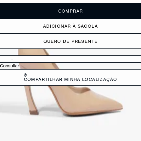
COMPRAR
ADICIONAR À SACOLA
QUERO DE PRESENTE
Verificar disponibilidade nas lojas próximas a você
Consultar
COMPARTILHAR MINHA LOCALIZAÇÃO
DESCRIÇÃO
Arrase com esse scarpin de couro, onde o salto curvado rouba a cena
com seu visual sexy e audacioso. O bico fino adiciona uma pitada de
elegância, fazendo deste scarpin a escolha perfeita para quem quer
combinar glamour e atitude em um só look. *Este modelo possui calce
amplo. Indicamos a compra de um número menor do que o habitual.