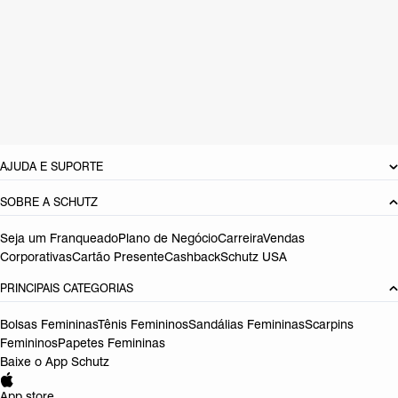
CARACTERÍSTICAS
Material: Couro
Cor: Preto
Tamanho do salto:
9.1 cm
Referência:
S2211900120005
DEVOLUÇÃO DO PRODUTO
AJUDA E SUPORTE
SOBRE A SCHUTZ
Seja um Franqueado
Plano de Negócio
Carreira
Vendas
Corporativas
Cartão Presente
Cashback
Schutz USA
PRINCIPAIS CATEGORIAS
Bolsas Femininas
Tênis Femininos
Sandálias Femininas
Scarpins
Femininos
Papetes Femininas
Baixe o App Schutz
App store