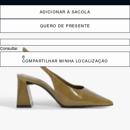
ADICIONAR À SACOLA
QUERO DE PRESENTE
Verificar disponibilidade nas lojas próximas a você
Consultar
COMPARTILHAR MINHA LOCALIZAÇÃO
DESCRIÇÃO
Esse slingback é o clássico repaginado que a gente ama! Feito em
couro, ele exala sofisticação de forma descomplicada. O bico fino traz
aquele toque elegante e moderno, enquanto o fechamento com fivela
no calcanhar garante o ajuste perfeito, sem abrir mão do charme. O
salto bloco médio é superconfortável, ideal para quem quer estilo o
dia todo. *Este modelo possui calce amplo. Indicamos a compra de
um número menor do que o habitual.