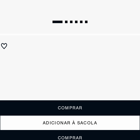
Scarpin Slingback Rhonda Mid Verniz Couro Verde Oliva
R$ 670
R$ 335
ou
3x de R$111,67
sem juros
Receba até
R$ 33,50
de cashback
Cor:
Verde
Tamanho:
Guia de tamanho
33
34
35
36
37
38
39
40
COMPRAR
ADICIONAR À SACOLA
COMPRAR