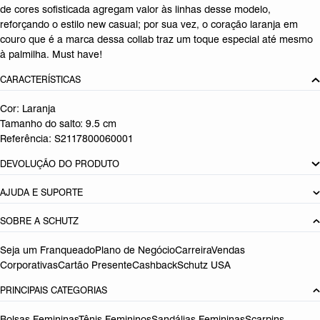
de cores sofisticada agregam valor às linhas desse modelo,
reforçando o estilo new casual; por sua vez, o coração laranja em
couro que é a marca dessa collab traz um toque especial até mesmo
à palmilha. Must have!
CARACTERÍSTICAS
Cor: Laranja
Tamanho do salto:
9.5 cm
Referência:
S2117800060001
DEVOLUÇÃO DO PRODUTO
AJUDA E SUPORTE
SOBRE A SCHUTZ
Seja um Franqueado
Plano de Negócio
Carreira
Vendas
Corporativas
Cartão Presente
Cashback
Schutz USA
PRINCIPAIS CATEGORIAS
Bolsas Femininas
Tênis Femininos
Sandálias Femininas
Scarpins