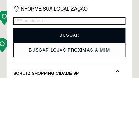
INFORME SUA LOCALIZAÇÃO
BUSCAR
BUSCAR LOJAS PRÓXIMAS A MIM
SCHUTZ SHOPPING CIDADE SP
ADDRESS:
AVENIDA PAULISTA
,
1230
PHONE:
(11) 98911-2011
VIEW ON THE MAP
Produto adicionado!
SCHUTZ CIDADE SÃO PAULO
SCHUTZ TEMP STORE OSCAR FREIRE