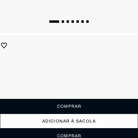
Sandália Ornella Couro Marrom
R$ 690
R$ 345
ou
3x de R$115,00
sem juros
Receba até
R$ 34,50
de cashback
Cor:
Marrom
Tamanho:
Guia de tamanho
33
34
35
36
37
38
39
40
COMPRAR
ADICIONAR À SACOLA
COMPRAR