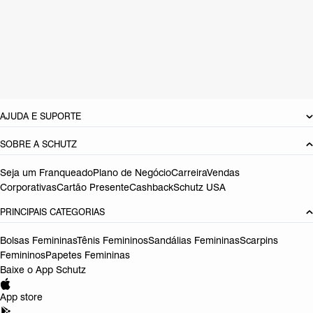
Material: Couro
Cor: Marrom
Tamanho do salto:
5.1 cm
Referência:
S2246400180003
DEVOLUÇÃO DO PRODUTO
AJUDA E SUPORTE
SOBRE A SCHUTZ
Seja um Franqueado
Plano de Negócio
Carreira
Vendas
Corporativas
Cartão Presente
Cashback
Schutz USA
PRINCIPAIS CATEGORIAS
Bolsas Femininas
Tênis Femininos
Sandálias Femininas
Scarpins
Femininos
Papetes Femininas
Baixe o App Schutz
App store