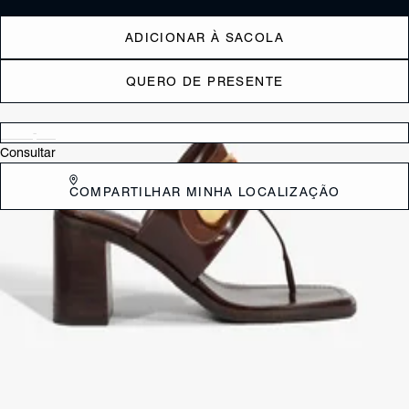
ADICIONAR À SACOLA
QUERO DE PRESENTE
Verificar disponibilidade nas lojas próximas a você
Consultar
COMPARTILHAR MINHA LOCALIZAÇÃO
DESCRIÇÃO
Com um toque urbano e sofisticado, esta sandália mule marrom de
dedo se destaca pelo cabedal com tira larga e aplicação do luxuoso
adorno dourado. O bico quadrado e o salto bloco médio garantem
conforto e modernidade, enquanto o fácil calce torna o modelo prático
para o dia a dia. Perfeita para elevar suas produções com estilo e
personalidade!
CARACTERÍSTICAS