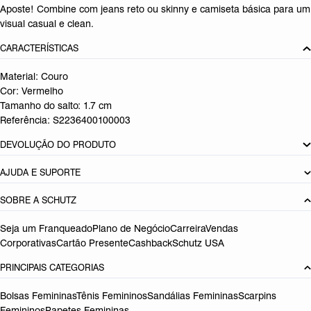
Aposte! Combine com jeans reto ou skinny e camiseta básica para um
visual casual e clean.
CARACTERÍSTICAS
Material: Couro
Cor: Vermelho
Tamanho do salto:
1.7 cm
Referência:
S2236400100003
DEVOLUÇÃO DO PRODUTO
AJUDA E SUPORTE
SOBRE A SCHUTZ
Seja um Franqueado
Plano de Negócio
Carreira
Vendas
Corporativas
Cartão Presente
Cashback
Schutz USA
PRINCIPAIS CATEGORIAS
Bolsas Femininas
Tênis Femininos
Sandálias Femininas
Scarpins
Femininos
Papetes Femininas