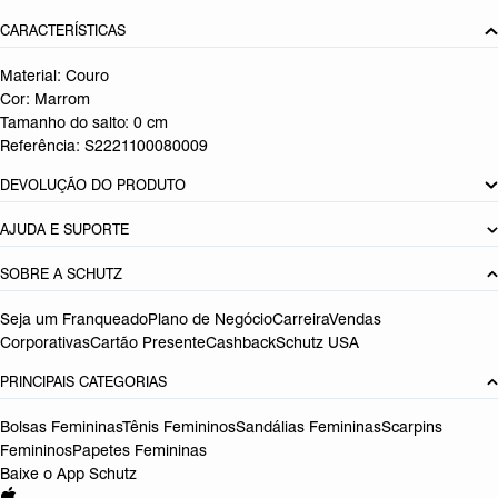
CARACTERÍSTICAS
Material: Couro
Cor: Marrom
Tamanho do salto:
0 cm
Referência:
S2221100080009
DEVOLUÇÃO DO PRODUTO
AJUDA E SUPORTE
SOBRE A SCHUTZ
Seja um Franqueado
Plano de Negócio
Carreira
Vendas
Corporativas
Cartão Presente
Cashback
Schutz USA
PRINCIPAIS CATEGORIAS
Bolsas Femininas
Tênis Femininos
Sandálias Femininas
Scarpins
Femininos
Papetes Femininas
Baixe o App Schutz