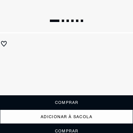
Tênis New Ultralight Couro Branco
R$ 690
R$ 345
ou
3x de R$115,00
sem juros
Receba até
R$ 34,50
de cashback
Cor:
Branco
Tamanho:
Guia de tamanho
33
34
35
36
37
38
39
40
COMPRAR
ADICIONAR À SACOLA
COMPRAR