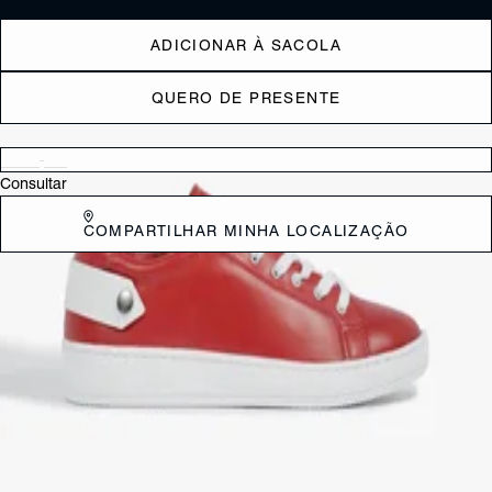
ADICIONAR À SACOLA
QUERO DE PRESENTE
Verificar disponibilidade nas lojas próximas a você
Consultar
COMPARTILHAR MINHA LOCALIZAÇÃO
DESCRIÇÃO
Super confortável, o tênis branco de cano baixo e bico arredondado
ganhou status fashion nas últimas temporadas! Essa versão traz um
toque extra de personalidade com o detalhe da tira em couro que
arremata sua parte traseira, fazendo com que seja a escolha perfeita
para acompanhar do look com peças de alfaiataria a vestidos
ultrafemininos, sem falar, claro, no jeans + t-shirt! Fun, cool, comfy &
stylish, esse modelo é o item que faltava no seu closet! Aposte!