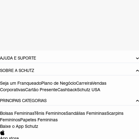
CARACTERÍSTICAS
Material: Couro
Cor: Branco
Tamanho do salto:
3 cm
Referência:
S2101200100004
DEVOLUÇÃO DO PRODUTO
AJUDA E SUPORTE
SOBRE A SCHUTZ
Seja um Franqueado
Plano de Negócio
Carreira
Vendas
Corporativas
Cartão Presente
Cashback
Schutz USA
PRINCIPAIS CATEGORIAS
Bolsas Femininas
Tênis Femininos
Sandálias Femininas
Scarpins
Femininos
Papetes Femininas
Baixe o App Schutz
App store