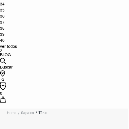
34
35
36
37
38
39
40
ver todos
BLOG
Buscar
0
Home
Sapatos
Tênis