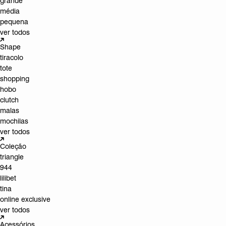
grande
média
pequena
ver todos
Shape
tiracolo
tote
shopping
hobo
clutch
malas
mochilas
ver todos
Coleção
triangle
944
lilibet
tina
online exclusive
ver todos
Acessórios