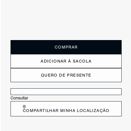
ou
2x de R$147,50
sem juros
Receba até
R$ 29,50
de cashback
Cor:
Preto
Tamanho:
Guia de tamanho
33
34
35
36
37
38
39
40
COMPRAR
ADICIONAR À SACOLA
QUERO DE PRESENTE
Verificar disponibilidade nas lojas próximas a você
Consultar
COMPARTILHAR MINHA LOCALIZAÇÃO
DESCRIÇÃO