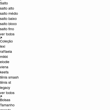
Salto
salto alto
salto médio
salto baixo
salto bloco
salto fino
ver todos
Coleção
lexi
raffaela
mikki
elodie
viena
keefa
tênis smash
tênis st
legacy
ver todos
Bolsas
Tamanho