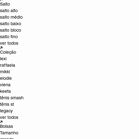
Salto
salto alto
salto médio
salto baixo
salto bloco
salto fino
ver todos
Coleção
lexi
raffaela
mikki
elodie
viena
keefa
tênis smash
tênis st
legacy
ver todos
Bolsas
Tamanho