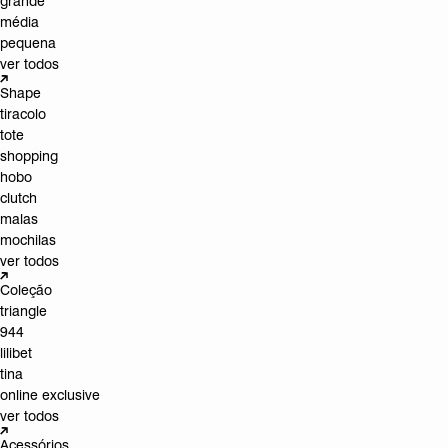
grande
média
pequena
ver todos
Shape
tiracolo
tote
shopping
hobo
clutch
malas
mochilas
ver todos
Coleção
triangle
944
lilibet
tina
online exclusive
ver todos
Acessórios