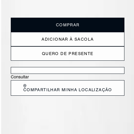
ou
2x de R$135,00
sem juros
Receba até
R$ 27,00
de cashback
Cor:
Marrom
COMPRAR
ADICIONAR À SACOLA
QUERO DE PRESENTE
Verificar disponibilidade nas lojas próximas a você
Consultar
COMPARTILHAR MINHA LOCALIZAÇÃO
DESCRIÇÃO
Essa alça marrom avulsa é uma opção incrível para dar um
toque único à nossa bolsa-desejo Flare. Com tramado
manual bold e super trendy, ela transforma o visual da