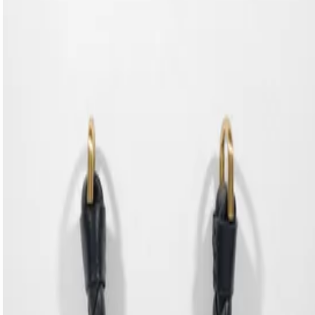
peça, trazendo autenticidade e modernidade ao seu look.
Aposte! Comprimento da alça: 10cm | Largura alça: 2,5cm
CARACTERÍSTICAS
Material: Couro
Cor: Marrom
Referência:
S4601100910001
DEVOLUÇÃO DO PRODUTO