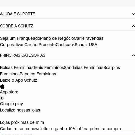
DEVOLUÇÃO DO PRODUTO
AJUDA E SUPORTE
SOBRE A SCHUTZ
Seja um Franqueado
Plano de Negócio
Carreira
Vendas
Corporativas
Cartão Presente
Cashback
Schutz USA
PRINCIPAIS CATEGORIAS
Bolsas Femininas
Tênis Femininos
Sandálias Femininas
Scarpins
Femininos
Papetes Femininas
Baixe o App Schutz
App store
Google play
Localize nossas lojas
Lojas próximas de mim
Cadastre-se na newsletter e ganhe 10% off na primeira compra