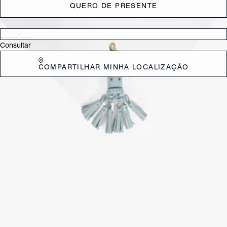
QUERO DE PRESENTE
Verificar disponibilidade nas lojas próximas a você
Consultar
COMPARTILHAR MINHA LOCALIZAÇÃO
DESCRIÇÃO
Esse bag charm Schutz é aquele toque final que transforma qualquer
bolsa! Com franjas em couro e aplicações de metais, ele combina o
mood fun da jellyfish com um visual sofisticado e trendy da cor rosa
clarinha. Perfeito para personalizar sua bolsa favorita com atitude e
estilo!
CARACTERÍSTICAS
Material: Couro
Tamanho do salto:
18 cm
Referência:
S4603400280002