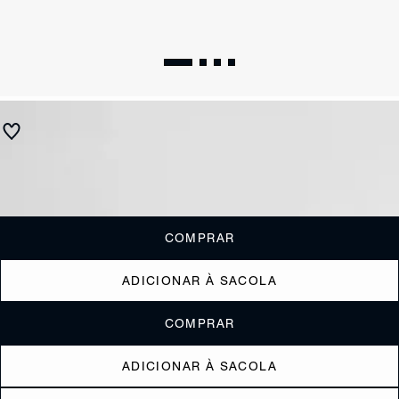
Bag Charm Schutzie Jellyfish Rosa
R$ 370
R$ 185
ou
1x de R$185,00
sem juros
Receba até
R$ 18,50
de cashback
Cor:
COMPRAR
ADICIONAR À SACOLA
COMPRAR
ADICIONAR À SACOLA