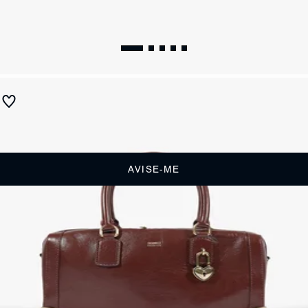
Bolsa Bowling Heart Grande Couro Preta
Produto indisponível
Receba até
R$ 99,50
de cashback
Cor:
Preto
AVISE-ME
DESCRIÇÃO
Romantismo, força e sofisticação se encontram na belíssima Bolsa
Heart Bowling Grande. Com um design de silhueta estruturada e
imponente inspirado no clássico formato bowling, esta peça é a
tradução perfeita do luxo utilitário — ideal para mulheres que
precisam de espaço, mas não abrem mão de uma estética poderosa
e refinada.