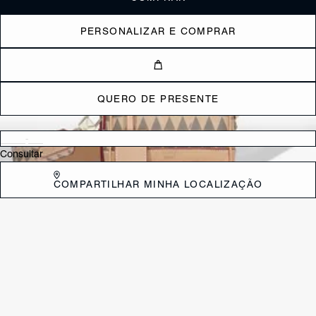
PERSONALIZAR E COMPRAR
QUERO DE PRESENTE
Verificar disponibilidade nas lojas próximas a você
Consultar
COMPARTILHAR MINHA LOCALIZAÇÃO
CARACTERÍSTICAS
Material: Multimaterial
Cor: Colorido
Dimensões:
18 x 12 x 14 cm (comprimento x largura x altura)
Referência:
S5001813450005
DEVOLUÇÃO DO PRODUTO