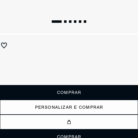
Bolsa Bowling Pequena Triangle Preta
R$ 1.300
ou
6x de R$216,67
sem juros
Receba até
R$ 130,00
de cashback
Cor:
Colorido
Restam 2 itens
COMPRAR
PERSONALIZAR E COMPRAR
COMPRAR