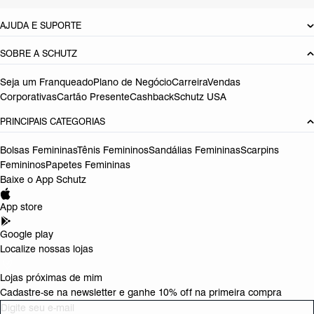
AJUDA E SUPORTE
SOBRE A SCHUTZ
Seja um Franqueado
Plano de Negócio
Carreira
Vendas
Corporativas
Cartão Presente
Cashback
Schutz USA
PRINCIPAIS CATEGORIAS
Bolsas Femininas
Tênis Femininos
Sandálias Femininas
Scarpins
Femininos
Papetes Femininas
Baixe o App Schutz
App store
Google play
Localize nossas lojas
Lojas próximas de mim
Cadastre-se na newsletter e ganhe 10% off na primeira compra