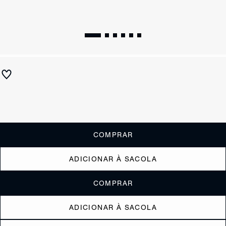
Bolsa Bowling Trix Média Couro Preta
R$ 1.590
R$ 795
ou
6x de R$132,50
sem juros
Receba até
R$ 79,50
de cashback
Cor:
Preto
COMPRAR
ADICIONAR À SACOLA
COMPRAR
ADICIONAR À SACOLA