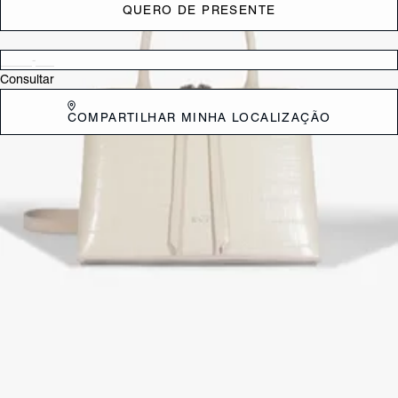
QUERO DE PRESENTE
Verificar disponibilidade nas lojas próximas a você
Consultar
COMPARTILHAR MINHA LOCALIZAÇÃO
DESCRIÇÃO
A aposta nesta bolsa deve-se à sua versatilidade e ao visual refinado
que a textura croco proporciona. O formato baú é um clássico que
nunca sai de moda, oferecendo um excelente espaço interno para a
organização de pertences essenciais. É o acessório ideal para quem
busca elevar o visual com uma peça estruturada, resistente e que
transita perfeitamente entre ambientes profissionais e eventos sociais.
CARACTERÍSTICAS
Material: Couro
Cor: Preto
Dimensões:
31 x 17 x 16 cm (comprimento x largura x altura)