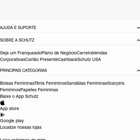
Referência:
S5001148650001
DEVOLUÇÃO DO PRODUTO
AJUDA E SUPORTE
SOBRE A SCHUTZ
Seja um Franqueado
Plano de Negócio
Carreira
Vendas
Corporativas
Cartão Presente
Cashback
Schutz USA
PRINCIPAIS CATEGORIAS
Bolsas Femininas
Tênis Femininos
Sandálias Femininas
Scarpins
Femininos
Papetes Femininas
Baixe o App Schutz
App store
Google play
Localize nossas lojas