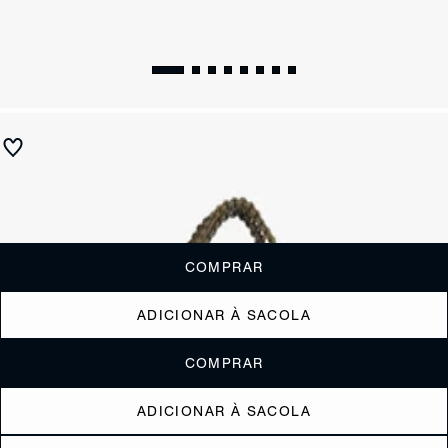
Bolsa Espadrille Verde
R$ 2.000
R$ 1.000
ou
6x de R$166,67
sem juros
Receba até
R$ 100,00
de cashback
Cor:
Colorido
COMPRAR
ADICIONAR À SACOLA
COMPRAR
ADICIONAR À SACOLA