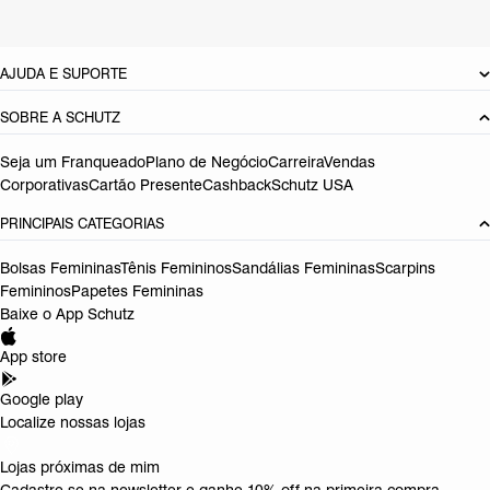
DEVOLUÇÃO DO PRODUTO
AJUDA E SUPORTE
SOBRE A SCHUTZ
Seja um Franqueado
Plano de Negócio
Carreira
Vendas
Corporativas
Cartão Presente
Cashback
Schutz USA
PRINCIPAIS CATEGORIAS
Bolsas Femininas
Tênis Femininos
Sandálias Femininas
Scarpins
Femininos
Papetes Femininas
Baixe o App Schutz
App store
Google play
Localize nossas lojas
Lojas próximas de mim