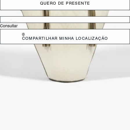
QUERO DE PRESENTE
Verificar disponibilidade nas lojas próximas a você
Consultar
COMPARTILHAR MINHA LOCALIZAÇÃO
DESCRIÇÃO
Ela é espaçosa, elegante e durável, e é feita de materiais de alta
qualidade. A bolsa é feita de tecido bege com detalhes em couro
verde e possui um formato curvo que a torna única e sofisticada. A
bolsa também possui alças de couro verde que são confortáveis de
usar.
CARACTERÍSTICAS
Material: Multimaterial
Cor: Colorido
Dimensões:
48 x 20 x 36 cm (comprimento x largura x altura)
Referência:
S5001147350003