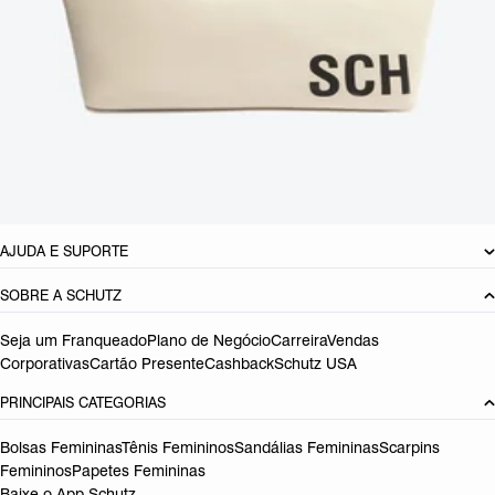
CARACTERÍSTICAS
Material: Multimaterial
Cor: Colorido
Dimensões:
29CM x 30CM x 53CM cm (comprimento x largura x
altura)
Referência:
S5001005590001
DEVOLUÇÃO DO PRODUTO
AJUDA E SUPORTE
SOBRE A SCHUTZ
Seja um Franqueado
Plano de Negócio
Carreira
Vendas
Corporativas
Cartão Presente
Cashback
Schutz USA
PRINCIPAIS CATEGORIAS
Bolsas Femininas
Tênis Femininos
Sandálias Femininas
Scarpins
Femininos
Papetes Femininas
Baixe o App Schutz