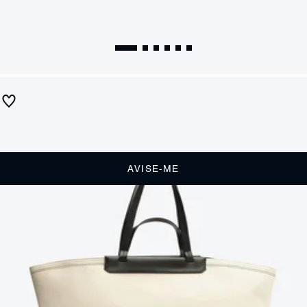
Bolsa Grande Shopping Sunny Off White
Produto indisponível
Receba até
R$ 29,50
de cashback
Cor:
Colorido
AVISE-ME
DESCRIÇÃO
Explorando o estilo despojado, essa bolsa shopping grande em lona,
com detalhes sintéticos, é um statement de moda. O fechamento em
botão ímã e o bolso interno garantem praticidade. Com alça de mão e
ombro fixas, a serigrafia SCH na frente adiciona um toque fashionista.
É a combinação perfeita de funcionalidade e moda para um visual
autêntico.