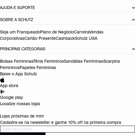
AJUDA E SUPORTE
SOBRE A SCHUTZ
Seja um Franqueado
Plano de Negócio
Carreira
Vendas
Corporativas
Cartão Presente
Cashback
Schutz USA
PRINCIPAIS CATEGORIAS
Bolsas Femininas
Tênis Femininos
Sandálias Femininas
Scarpins
Femininos
Papetes Femininas
Baixe o App Schutz
App store
Google play
Localize nossas lojas
Lojas próximas de mim
Cadastre-se na newsletter e ganhe 10% off na primeira compra