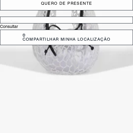
QUERO DE PRESENTE
Verificar disponibilidade nas lojas próximas a você
Consultar
COMPARTILHAR MINHA LOCALIZAÇÃO
DESCRIÇÃO
Essa bolsa hobo branca se destaca por seu moderno mix de materiais
com tricô, nylon e couro. Com ótimo espaço para levar seus itens, é
daqueles acessórios que elevam o estilo do look! Comprimento da
alça tiracolo: 40 cm | Largura da alça tiracolo: 4 cm
CARACTERÍSTICAS
Material: Multimaterial
Cor: Branco
Referência:
S5002000050002
DEVOLUÇÃO DO PRODUTO