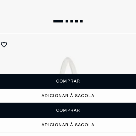
Bolsa Hobo Couro Nylon Branca
R$ 790
R$ 395
ou
3x de R$131,67
sem juros
Receba até
R$ 39,50
de cashback
Cor:
Branco
COMPRAR
ADICIONAR À SACOLA
COMPRAR
ADICIONAR À SACOLA