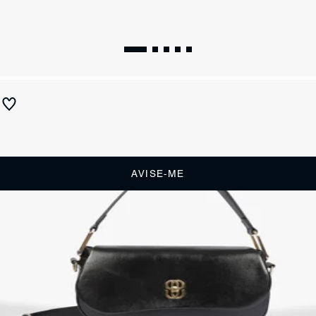
Bolsa Hobo Kayla Grande Couro Preta
Produto indisponível
Receba até
R$ 84,50
de cashback
Cor:
Preto
AVISE-ME
DESCRIÇÃO
Aposte na Bolsa Hobo Kayla para unir a elegância do couro preto
texturizado ao luxo do fecho dourado exclusivo, garantindo um
acessório de formato estruturado e amplo que eleva seu visual com
sofisticação e funcionalidade impecável!
CARACTERÍSTICAS