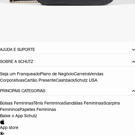
Material: Couro
Cor: Preto
Dimensões:
32 x 8 x 20 cm (comprimento x largura x altura)
Referência:
S5001515550001
DEVOLUÇÃO DO PRODUTO
AJUDA E SUPORTE
SOBRE A SCHUTZ
Seja um Franqueado
Plano de Negócio
Carreira
Vendas
Corporativas
Cartão Presente
Cashback
Schutz USA
PRINCIPAIS CATEGORIAS
Bolsas Femininas
Tênis Femininos
Sandálias Femininas
Scarpins
Femininos
Papetes Femininas
Baixe o App Schutz
App store