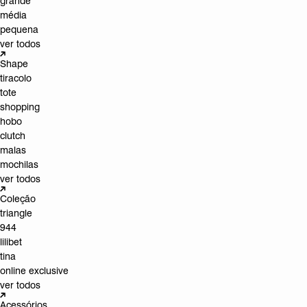
grande
média
pequena
ver todos
Shape
tiracolo
tote
shopping
hobo
clutch
malas
mochilas
ver todos
Coleção
triangle
944
lilibet
tina
online exclusive
ver todos
Acessórios