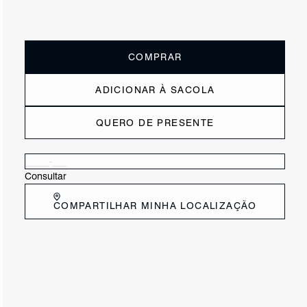
ou
6x de R$215,00
sem juros
Receba até
R$ 129,00
de cashback
Cor:
Marrom
COMPRAR
ADICIONAR À SACOLA
QUERO DE PRESENTE
Verificar disponibilidade nas lojas próximas a você
Consultar
COMPARTILHAR MINHA LOCALIZAÇÃO
DESCRIÇÃO
Com um design elegante e cheio de charme, esta bolsa
marrom é a escolha ideal para quem valoriza sofisticação
em cada detalhe. Feita em couro, ela se destaca por seu