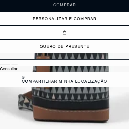
COMPRAR
PERSONALIZAR E COMPRAR
QUERO DE PRESENTE
Verificar disponibilidade nas lojas próximas a você
Consultar
COMPARTILHAR MINHA LOCALIZAÇÃO
DESCRIÇÃO
A Emma já é um clássico entre nossas totes. Com alça curta para
carregar no ombro e outra longa quando a pedida for levá-la à
tiracolo, ela é uma das preferidas por aqui. Se apaixone por ela
também! Você pode personalizar o bag charm com suas inicias, para