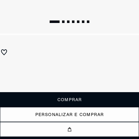
ESSENTIALS
Bolsa Mini Tote Emma Neo Triagle Marrom
R$ 1.300
ou
6x de R$216,67
sem juros
Receba até
R$ 130,00
de cashback
Cor:
Colorido
Restam 2 itens
COMPRAR
PERSONALIZAR E COMPRAR