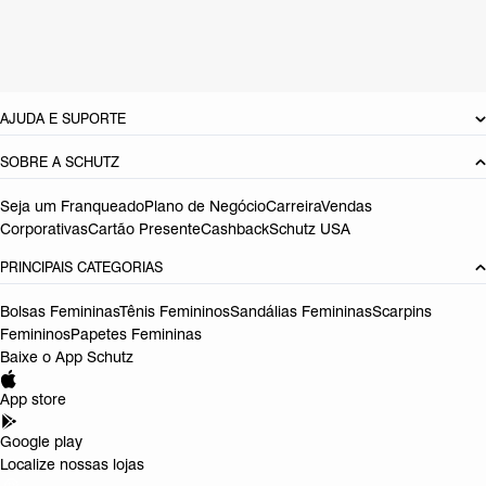
Cor: Preto
Referência:
S5001831740001
DEVOLUÇÃO DO PRODUTO
AJUDA E SUPORTE
SOBRE A SCHUTZ
Seja um Franqueado
Plano de Negócio
Carreira
Vendas
Corporativas
Cartão Presente
Cashback
Schutz USA
PRINCIPAIS CATEGORIAS
Bolsas Femininas
Tênis Femininos
Sandálias Femininas
Scarpins
Femininos
Papetes Femininas
Baixe o App Schutz
App store
Google play
Localize nossas lojas