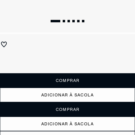
Bolsa Satchel Média Soul Couro Preta
R$ 1.490
ou
6x de R$248,33
sem juros
Receba até
R$ 149,00
de cashback
Cor:
Preto
COMPRAR
ADICIONAR À SACOLA
COMPRAR
ADICIONAR À SACOLA