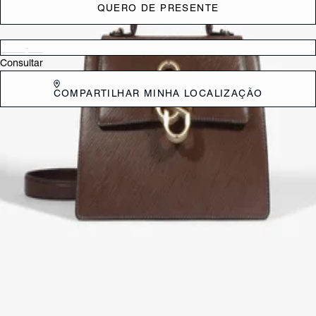
QUERO DE PRESENTE
Verificar disponibilidade nas lojas próximas a você
Consultar
COMPARTILHAR MINHA LOCALIZAÇÃO
DESCRIÇÃO
Com um design elegante e charmoso, esta bolsa satchel é a escolha
ideal para quem valoriza sofisticação em cada detalhe. Feita em
couro, ela se destaca por seu fecho dourado exclusivo Schutz, além
das ferragens luxuosas na base da alça de mão e alça de corrente,
criando um visual poderoso e refinado. Versátil, esta bolsa preta tem
ótimo espaço interno e pode ser usada pela alça curta ou como bolsa
tiracolo, adaptando-se perfeitamente a diferentes ocasiões!
Comprimento da alça: 45 cm | Largura da alça: 2,5 cm
CARACTERÍSTICAS
Material: Couro