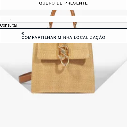
QUERO DE PRESENTE
Verificar disponibilidade nas lojas próximas a você
Consultar
COMPARTILHAR MINHA LOCALIZAÇÃO
DESCRIÇÃO
Com um design charmoso e elegante, esta bolsa satchel feminina é a
escolha ideal para quem busca um modelo leve e sofisticado! Feita
em ráfia natural, ela combina o fecho dourado exclusivo Schutz com
ferragens luxuosas na base da alça de mão e detalhe em corrente,
criando um visual trendy e refinado. Versátil, esta bolsa feminina pode
ser usada por sua alça curta ou como bolsa tiracolo, adaptando-se
perfeitamente a diferentes ocasiões! Comprimento da alça: 45 cm |
Largura da alça: 2,5 cm
CARACTERÍSTICAS
Material: Couro