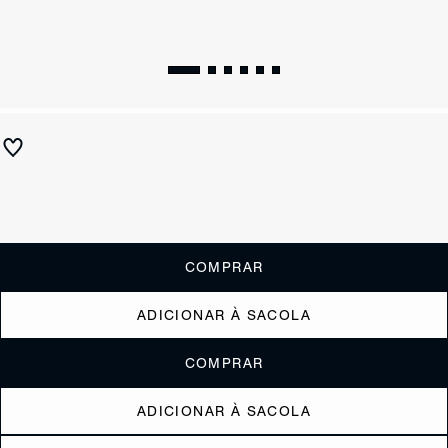
Bolsa Satchel Soul Ráfia Natural Marrom
R$ 1.390
ou
6x de R$231,67
sem juros
Receba até
R$ 139,00
de cashback
Cor:
Colorido
COMPRAR
ADICIONAR À SACOLA
COMPRAR
ADICIONAR À SACOLA