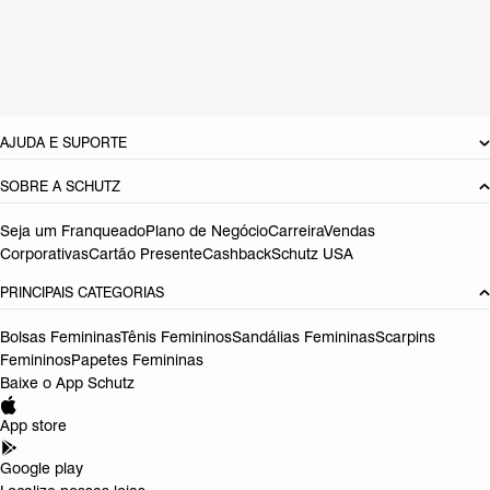
Cor: Colorido
Dimensões:
28 x 13 x 20 cm (comprimento x largura x altura)
Referência:
S5001831770001
DEVOLUÇÃO DO PRODUTO
AJUDA E SUPORTE
SOBRE A SCHUTZ
Seja um Franqueado
Plano de Negócio
Carreira
Vendas
Corporativas
Cartão Presente
Cashback
Schutz USA
PRINCIPAIS CATEGORIAS
Bolsas Femininas
Tênis Femininos
Sandálias Femininas
Scarpins
Femininos
Papetes Femininas
Baixe o App Schutz
App store
Google play