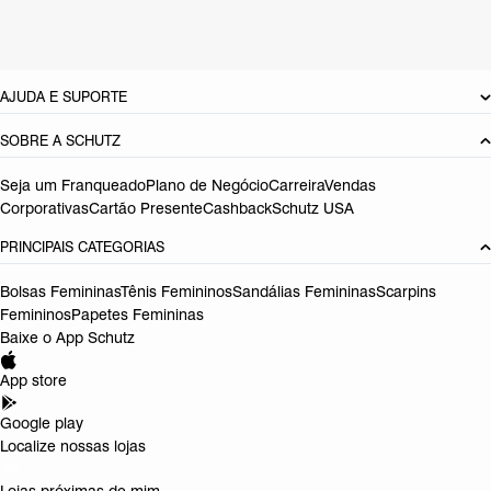
Referência:
S5001828650010
DEVOLUÇÃO DO PRODUTO
AJUDA E SUPORTE
SOBRE A SCHUTZ
Seja um Franqueado
Plano de Negócio
Carreira
Vendas
Corporativas
Cartão Presente
Cashback
Schutz USA
PRINCIPAIS CATEGORIAS
Bolsas Femininas
Tênis Femininos
Sandálias Femininas
Scarpins
Femininos
Papetes Femininas
Baixe o App Schutz
App store
Google play
Localize nossas lojas