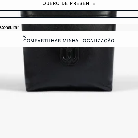
QUERO DE PRESENTE
Verificar disponibilidade nas lojas próximas a você
Consultar
COMPARTILHAR MINHA LOCALIZAÇÃO
DESCRIÇÃO
Atemporal, elegante e sofisticada, esta espaçosa bolsa shopping preta
é perfeita para te acompanhar no dia a dia! O emblema Schutz em
alto relevo destaca o modelo, enquanto a alça de corrente com couro
entrelaçado deixa esse modelo ainda mais interessante. Tem
fechamento de zíper para manter seus itens seguros. Aposte!
Comprimento da alça: 24cm | Largura alça: 1cm
CARACTERÍSTICAS
Material: Couro
Cor: Preto
Dimensões:
48 x 11 x 29 cm (comprimento x largura x altura)