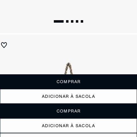
Bolsa Shopping Belle Couro Preta
R$ 1.200
ou
6x de R$200,00
sem juros
Receba até
R$ 120,00
de cashback
Cor:
Preto
COMPRAR
ADICIONAR À SACOLA
COMPRAR
ADICIONAR À SACOLA