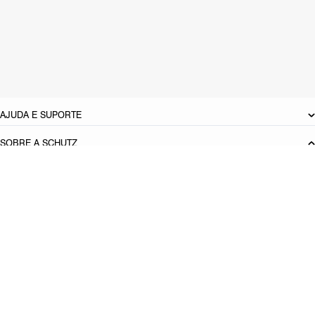
Material: Couro
Cor: Marrom
Dimensões:
23 x 7 x 13 cm (comprimento x largura x altura)
Referência:
S5001831920003
DEVOLUÇÃO DO PRODUTO
AJUDA E SUPORTE
SOBRE A SCHUTZ
Seja um Franqueado
Plano de Negócio
Carreira
Vendas
Corporativas
Cartão Presente
Cashback
Schutz USA
Produto adicionado!
PRINCIPAIS CATEGORIAS
Bolsas Femininas
Tênis Femininos
Sandálias Femininas
Scarpins
Femininos
Papetes Femininas
Baixe o App Schutz
App store