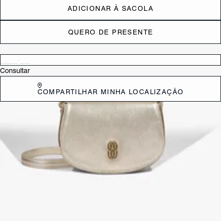
ADICIONAR À SACOLA
QUERO DE PRESENTE
Verificar disponibilidade nas lojas próximas a você
Consultar
COMPARTILHAR MINHA LOCALIZAÇÃO
DESCRIÇÃO
Compacta, moderna e superversátil, essa bolsa marrom pequena em
couro é perfeita para te acompanhar do dia a dia à noite com
elegância. O shape tiracolo minimalista ganha um toque de
sofisticação com o emblema metalizado Schutz na tampa e o detalhe
de correntes na alça. Mesmo compacta, oferece ótimo espaço para
levar seus itens essenciais. Aposte! Comprimento da alça: 55 cm |
Largura da alça: 1,5 cm
CARACTERÍSTICAS