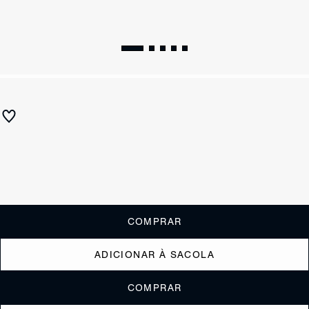
SUMMER 27
Bolsa Tiracolo Bella Pequena Couro Marrom
R$ 790
ou
6x de R$131,67
sem juros
Receba até
R$ 79,00
de cashback
Cor:
Marrom
Restam 2 itens
COMPRAR
ADICIONAR À SACOLA
COMPRAR