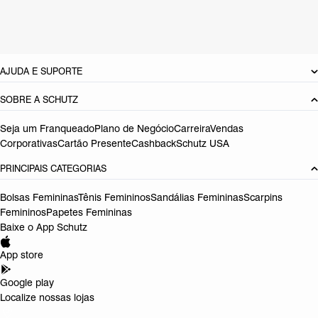
Cor: Vermelho
Referência:
S5001008780002
DEVOLUÇÃO DO PRODUTO
AJUDA E SUPORTE
SOBRE A SCHUTZ
Seja um Franqueado
Plano de Negócio
Carreira
Vendas
Corporativas
Cartão Presente
Cashback
Schutz USA
PRINCIPAIS CATEGORIAS
Bolsas Femininas
Tênis Femininos
Sandálias Femininas
Scarpins
Femininos
Papetes Femininas
Baixe o App Schutz
App store
Google play
Localize nossas lojas