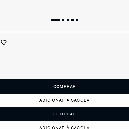
Bolsa Tiracolo Camera Bag New Lolla Pequena Vermelha
R$ 690
R$ 345
ou
3x de R$115,00
sem juros
Receba até
R$ 34,50
de cashback
Cor:
Vermelho
Resta 1 item
COMPRAR
ADICIONAR À SACOLA
COMPRAR
ADICIONAR À SACOLA