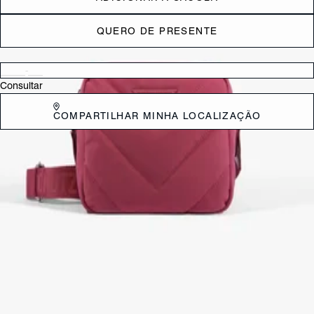
QUERO DE PRESENTE
Verificar disponibilidade nas lojas próximas a você
Consultar
COMPARTILHAR MINHA LOCALIZAÇÃO
DESCRIÇÃO
O toque de estilo e praticidade que falta no seu dia a dia. Para quem
busca uma companheira versátil, estilosa e perfeita para a correria
urbana, a Bolsa Camera Bag New Lolla é a escolha definitiva. Com
seu formato estruturado e compacto, ela prova que tamanho não é
documento quando o assunto é injetar atitude e funcionalidade nas
suas produções diárias.
CARACTERÍSTICAS
Material: Multimaterial