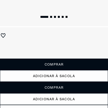
Bolsa Tiracolo Couro Marcie Prateada
R$ 2.990
R$ 1.495
ou
6x de R$249,17
sem juros
Receba até
R$ 149,50
de cashback
Cor:
Prata
COMPRAR
ADICIONAR À SACOLA
COMPRAR
ADICIONAR À SACOLA