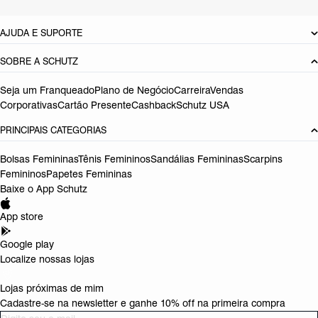
DEVOLUÇÃO DO PRODUTO
AJUDA E SUPORTE
SOBRE A SCHUTZ
Seja um Franqueado
Plano de Negócio
Carreira
Vendas
Corporativas
Cartão Presente
Cashback
Schutz USA
PRINCIPAIS CATEGORIAS
Bolsas Femininas
Tênis Femininos
Sandálias Femininas
Scarpins
Femininos
Papetes Femininas
Baixe o App Schutz
App store
Google play
Localize nossas lojas
Lojas próximas de mim
Cadastre-se na newsletter e ganhe 10% off na primeira compra