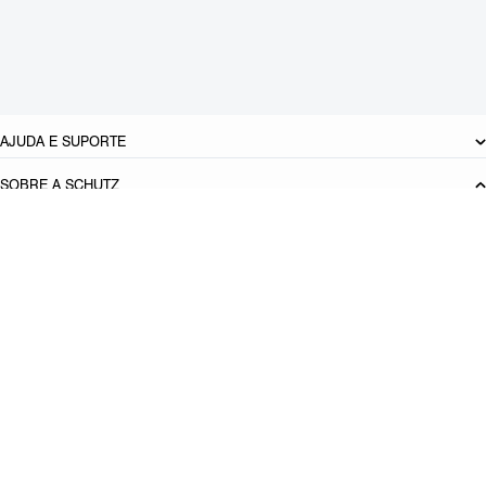
Cor: Verde
Dimensões:
19.5 x 33.5 x 16.5 cm (comprimento x largura x altura)
Referência:
S5001817600003
DEVOLUÇÃO DO PRODUTO
AJUDA E SUPORTE
SOBRE A SCHUTZ
Seja um Franqueado
Plano de Negócio
Carreira
Vendas
Corporativas
Cartão Presente
Cashback
Schutz USA
Produto adicionado!
PRINCIPAIS CATEGORIAS
Bolsas Femininas
Tênis Femininos
Sandálias Femininas
Scarpins
Femininos
Papetes Femininas
Baixe o App Schutz
App store
Google play