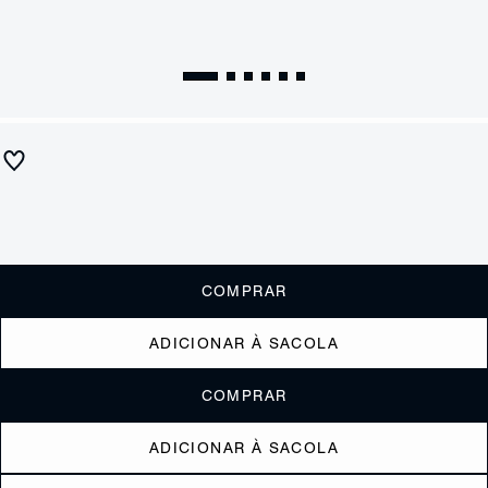
Bolsa Tiracolo Elliot Média Couro Verde
R$ 1.500
R$ 750
ou
6x de R$125,00
sem juros
Receba até
R$ 75,00
de cashback
Cor:
Verde
COMPRAR
ADICIONAR À SACOLA
COMPRAR
ADICIONAR À SACOLA