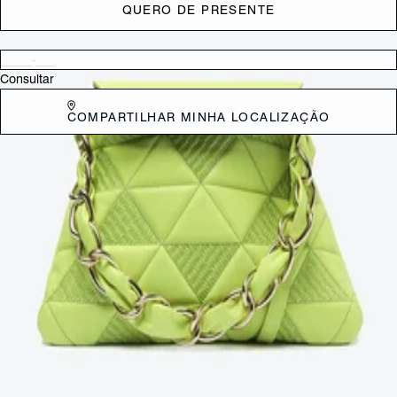
QUERO DE PRESENTE
Verificar disponibilidade nas lojas próximas a você
Consultar
COMPARTILHAR MINHA LOCALIZAÇÃO
DESCRIÇÃO
Trendy com seu formato geométrico diferenciado, a bolsa feminina
Elliot também se destaca pela construção com exclusiva textura de
triângulos com efeito bordado - reforçando a identidade Schutz de
uma forma super cool e sofisticada! Impactante, a alça de mão traz a
corrente com couro entrelaçado; prática com seu amplo espaço
interno, ela também conta com opção de alça longa para levar como
bolsa tiracolo. Sabe aquele item que deixa o look mais interessante na
hora? É essa bolsa verde! Dimensões (LAC): 16,5x19,5x33,5
CARACTERÍSTICAS
Material: Couro