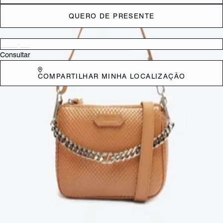
QUERO DE PRESENTE
Verificar disponibilidade nas lojas próximas a você
Consultar
COMPARTILHAR MINHA LOCALIZAÇÃO
DESCRIÇÃO
Prepare-se para se apaixonar pela Emmy! Com shape que lembra os
modelos que foram sucesso nos anos 2000, ela traz um mood trendy
irresistível - plus: além de praticidade, a opção de alças que passa
pela shoulder strap, crossbody e a sempre impactante alça de
corrente garante personalidade imediata ao look! Para completar, a
textura bright snake imprime luxo ao visual, fazendo com que seja
aquele acessório que transforma a produção! Must have!
CARACTERÍSTICAS
Material: Couro