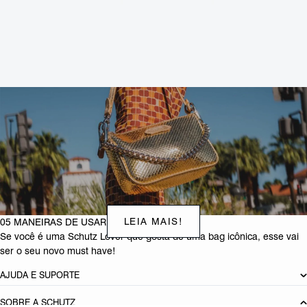
Cor: Branco
Dimensões:
21 x 5 x 14 cm (comprimento x largura x altura)
Altura total com alça:
55
cm
Referência:
S5001813490005
DEVOLUÇÃO DO PRODUTO
LEIA MAIS!
05 MANEIRAS DE USAR A SUA EMMY BAG!
Se você é uma Schutz Lover que gosta de uma bag icônica, esse vai
ser o seu novo must have!
AJUDA E SUPORTE
SOBRE A SCHUTZ