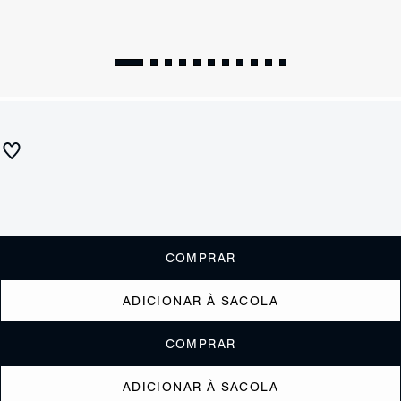
ESSENTIALS
Bolsa Tiracolo Emmy Snake Couro Branca
R$ 990
ou
6x de R$165,00
sem juros
Receba até
R$ 99,00
de cashback
Cor:
Branco
COMPRAR
ADICIONAR À SACOLA
COMPRAR
ADICIONAR À SACOLA