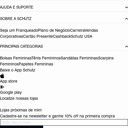
AJUDA E SUPORTE
SOBRE A SCHUTZ
Seja um Franqueado
Plano de Negócio
Carreira
Vendas
Corporativas
Cartão Presente
Cashback
Schutz USA
PRINCIPAIS CATEGORIAS
Bolsas Femininas
Tênis Femininos
Sandálias Femininas
Scarpins
Femininos
Papetes Femininas
Baixe o App Schutz
App store
Google play
Localize nossas lojas
Lojas próximas de mim
Cadastre-se na newsletter e ganhe 10% off na primeira compra