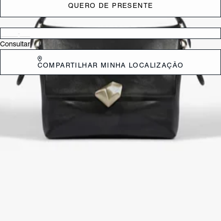
QUERO DE PRESENTE
Verificar disponibilidade nas lojas próximas a você
Consultar
COMPARTILHAR MINHA LOCALIZAÇÃO
DESCRIÇÃO
Feita para quem busca um acessório que une estilo e praticidade, a
bolsa tiracolo Bubble é a definição de elegância moderna.
Confeccionada em couro, seu design exclusivo com um efeito
enrugado e o detalhe metalizado em tom dourado adicionam um
toque de sofisticação e personalidade.
CARACTERÍSTICAS
Material: Couro
Cor: Preto
Dimensões:
32 x 12 x 21 cm (comprimento x largura x altura)
Referência:
S5001008990001