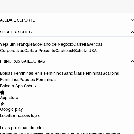
DEVOLUÇÃO DO PRODUTO
AJUDA E SUPORTE
SOBRE A SCHUTZ
Seja um Franqueado
Plano de Negócio
Carreira
Vendas
Corporativas
Cartão Presente
Cashback
Schutz USA
PRINCIPAIS CATEGORIAS
Bolsas Femininas
Tênis Femininos
Sandálias Femininas
Scarpins
Femininos
Papetes Femininas
Baixe o App Schutz
App store
Google play
Localize nossas lojas
Lojas próximas de mim