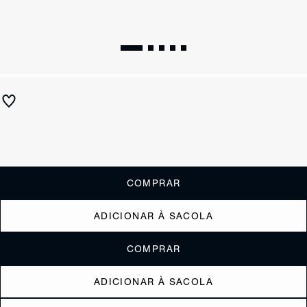
Bolsa Tiracolo Média Bubble Couro Preta
R$ 1.590
ou
6x de R$265,00
sem juros
Receba até
R$ 159,00
de cashback
Cor:
Preto
COMPRAR
ADICIONAR À SACOLA
COMPRAR
ADICIONAR À SACOLA