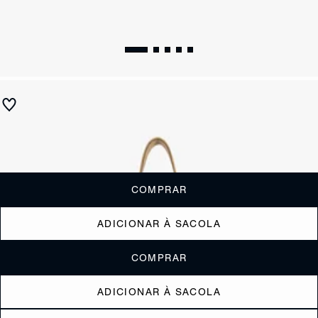
Bolsa Tiracolo Média Lilibet Ráfia
R$ 1.790
ou
6x de R$298,33
sem juros
Receba até
R$ 179,00
de cashback
Cor:
COMPRAR
ADICIONAR À SACOLA
COMPRAR
ADICIONAR À SACOLA