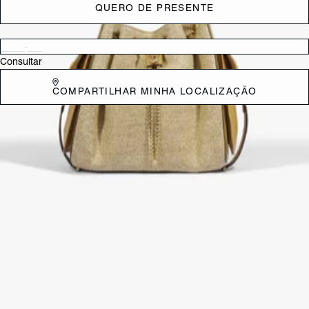
QUERO DE PRESENTE
Verificar disponibilidade nas lojas próximas a você
Consultar
COMPARTILHAR MINHA LOCALIZAÇÃO
DESCRIÇÃO
Eleve seu estilo a um novo nível com a Bolsa Tiracolo Média Lilibet de
Couro. Este modelo se destaca por sua elegância e design refinado.
O acabamento brilhante e a textura sutil do couro criam um visual
luxuoso, enquanto o formato saco com amarração garante um toque
moderno e descontraído.
CARACTERÍSTICAS
Material: Multimaterial
Referência:
S5001831150001
DEVOLUÇÃO DO PRODUTO