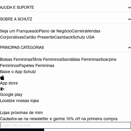
AJUDA E SUPORTE
SOBRE A SCHUTZ
Seja um Franqueado
Plano de Negócio
Carreira
Vendas
Corporativas
Cartão Presente
Cashback
Schutz USA
PRINCIPAIS CATEGORIAS
Bolsas Femininas
Tênis Femininos
Sandálias Femininas
Scarpins
Femininos
Papetes Femininas
Baixe o App Schutz
App store
Google play
Localize nossas lojas
Lojas próximas de mim
Cadastre-se na newsletter e ganhe 10% off na primeira compra