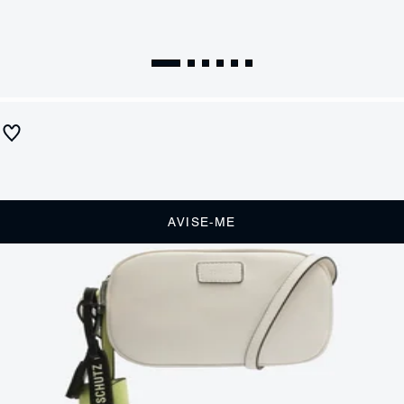
Bolsa Tiracolo Pequena Kate Charms Branca
Produto indisponível
Receba até
R$ 22,50
de cashback
Cor:
Off White
AVISE-ME
DESCRIÇÃO
Essa bolsa tiracolo coringa traz o toque extra de personalidade dos
charms, incluindo uma charmosa mini carteira. Com fechamento em z
per e al a tiracolo fixa, sem regulagem, essa bolsa branca tem timo
espa o interno e perfeita para te acompanhar sempre! Comprimento
da al a: 55cm | Largura da al a: 1,5cm