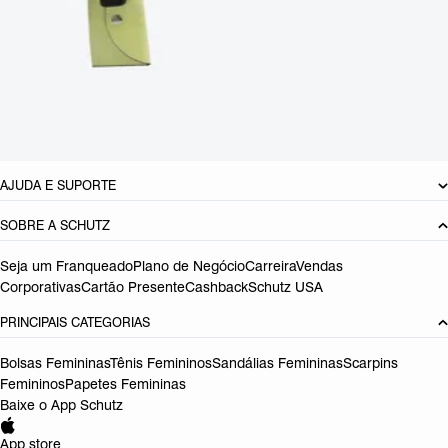
CARACTERÍSTICAS
Material: Sintetico
Cor: Off White
Dimensões:
24 x 5 x 14 cm (comprimento x largura x altura)
Referência:
S5001503590010
DEVOLUÇÃO DO PRODUTO
AJUDA E SUPORTE
SOBRE A SCHUTZ
Seja um Franqueado
Plano de Negócio
Carreira
Vendas
Corporativas
Cartão Presente
Cashback
Schutz USA
PRINCIPAIS CATEGORIAS
Bolsas Femininas
Tênis Femininos
Sandálias Femininas
Scarpins
Femininos
Papetes Femininas
Baixe o App Schutz
App store